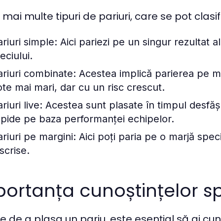
 mai multe tipuri de pariuri, care se pot clasi
riuri simple:
Aici pariezi pe un singur rezultat a
eciului.
ariuri combinate:
Acestea implică parierea pe m
ote mai mari, dar cu un risc crescut.
riuri live:
Acestea sunt plasate în timpul desfășu
apide pe baza performanței echipelor.
ariuri pe margini:
Aici poți paria pe o marjă spec
scrise.
ortanța cunoștințelor sp
te de a plasa un pariu, este esențial să ai cu