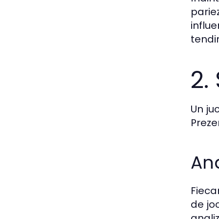
pariez
influe
tendi
2.
Un ju
Preze
Ana
Fiecar
de jo
anali