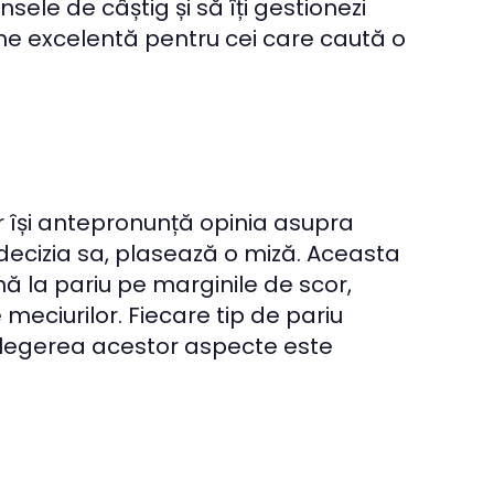
ele de câștig și să îți gestionezi
ne excelentă pentru cei care caută o
tor își antepronunță opinia asupra
e decizia sa, plasează o miză. Aceasta
nă la pariu pe marginile de scor,
meciurilor. Fiecare tip de pariu
înțelegerea acestor aspecte este