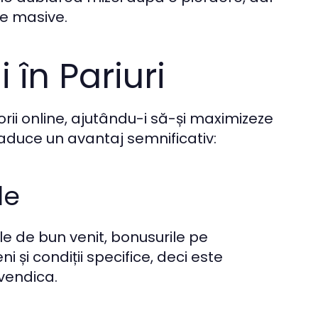
le masive.
 în Pariuri
rii online, ajutându-i să-și maximizeze
 aduce un avantaj semnificativ:
le
ile de bun venit, bonusurile pe
 și condiții specifice, deci este
evendica.