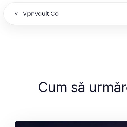
Vpnvault.Co
V
Cum să urmăreș