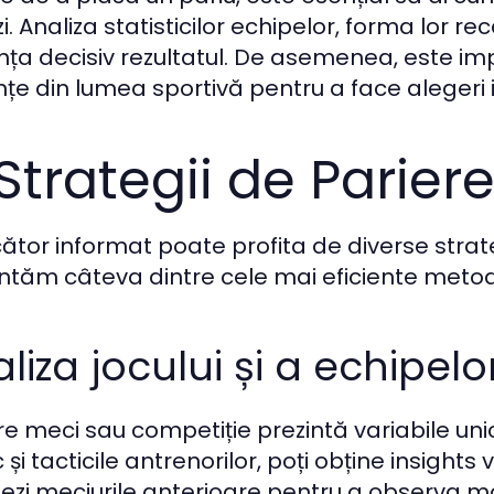
i. Analiza statisticilor echipelor, forma lor r
nța decisiv rezultatul. De asemenea, este impor
nțe din lumea sportivă pentru a face alegeri
 Strategii de Parie
cător informat poate profita de diverse strate
ntăm câteva dintre cele mai eficiente metode
liza jocului și a echipelo
e meci sau competiție prezintă variabile unice
c și tacticile antrenorilor, poți obține insigh
zezi meciurile anterioare pentru a observa mo