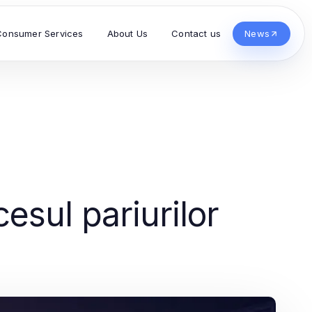
Consumer Services
About Us
Contact us
News
esul pariurilor